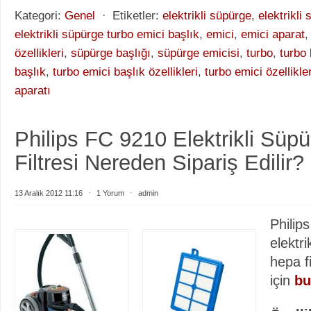
Kategori:
Genel
⋅
Etiketler:
elektrikli süpürge
,
elektrikli
elektrikli süpürge turbo emici başlık
,
emici
,
emici aparat
özellikleri
,
süpürge başlığı
,
süpürge emicisi
,
turbo
,
turbo 
başlık
,
turbo emici başlık özellikleri
,
turbo emici özellikler
aparatı
Philips FC 9210 Elektrikli Süp
Filtresi Nereden Sipariş Edilir?
13 Aralık 2012 11:16
⋅
1 Yorum
⋅
admin
Philip
elektri
hepa fi
için
bu