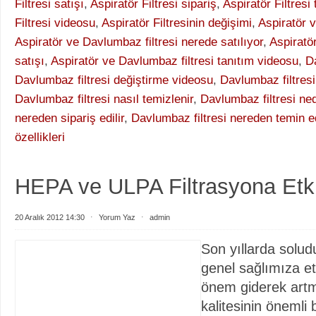
Filtresi satışı
,
Aspiratör Filtresi sipariş
,
Aspiratör Filtresi
Filtresi videosu
,
Aspiratör Filtresinin değişimi
,
Aspiratör v
Aspiratör ve Davlumbaz filtresi nerede satılıyor
,
Aspiratö
satışı
,
Aspiratör ve Davlumbaz filtresi tanıtım videosu
,
Da
Davlumbaz filtresi değiştirme videosu
,
Davlumbaz filtresi 
Davlumbaz filtresi nasıl temizlenir
,
Davlumbaz filtresi ned
nereden sipariş edilir
,
Davlumbaz filtresi nereden temin ed
özellikleri
HEPA ve ULPA Filtrasyona Etki
20 Aralık 2012 14:30
⋅
Yorum Yaz
⋅
admin
Son yıllarda solu
genel sağlımıza et
önem giderek art
kalitesinin önemli 