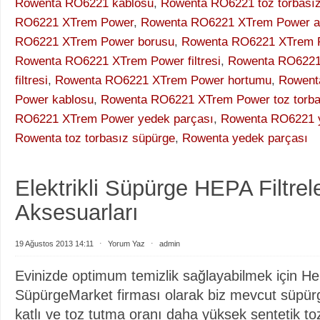
Rowenta RO6221 kablosu
,
Rowenta RO6221 toz torbası
RO6221 XTrem Power
,
Rowenta RO6221 XTrem Power ak
RO6221 XTrem Power borusu
,
Rowenta RO6221 XTrem P
Rowenta RO6221 XTrem Power filtresi
,
Rowenta RO6221
filtresi
,
Rowenta RO6221 XTrem Power hortumu
,
Rowent
Power kablosu
,
Rowenta RO6221 XTrem Power toz torba
RO6221 XTrem Power yedek parçası
,
Rowenta RO6221 y
Rowenta toz torbasız süpürge
,
Rowenta yedek parçası
Elektrikli Süpürge HEPA Filtrele
Aksesuarları
19 Ağustos 2013 14:11
⋅
Yorum Yaz
⋅
admin
Evinizde optimum temizlik sağlayabilmek için Hep
SüpürgeMarket firması olarak biz mevcut süpürg
katlı ve toz tutma oranı daha yüksek sentetik toz 