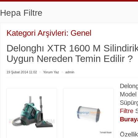
Hepa Filtre
Kategori Arşivleri:
Genel
Delonghı XTR 1600 M Silindirik
Uygun Nereden Temin Edilir ?
19 Şubat 2014 11:02
⋅
Yorum Yaz
⋅
admin
Delon
Model E
Süpür
Filtre
S
Buray
Özellik