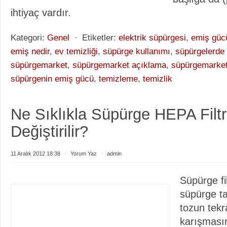
ihtiyaç vardır.
Kategori:
Genel
⋅
Etiketler:
elektrik süpürgesi
,
emiş güc
emiş nedir
,
ev temizliği
,
süpürge kullanımı
,
süpürgelerde
süpürgemarket
,
süpürgemarket açıklama
,
süpürgemarket
süpürgenin emiş gücü
,
temizleme
,
temizlik
Ne Sıklıkla Süpürge HEPA Filtr
Değiştirilir?
11 Aralık 2012 18:38
⋅
Yorum Yaz
⋅
admin
Süpürge filt
süpürge ta
tozun tek
karışmasın