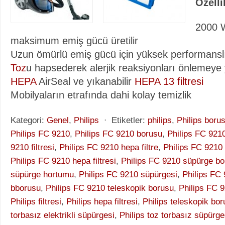
Özelli
2000 W
maksimum emiş gücü üretilir
Uzun ömürlü emiş gücü için yüksek performanslı s
Toz
u hapsederek alerjik reaksiyonları önlemeye 
HEPA
AirSeal ve yıkanabilir
HEPA 13 filtresi
Mobilyaların etrafında dahi kolay temizlik
Kategori:
Genel
,
Philips
⋅
Etiketler:
philips
,
Philips boru
Philips FC 9210
,
Philips FC 9210 borusu
,
Philips FC 9210
9210 filtresi
,
Philips FC 9210 hepa filtre
,
Philips FC 9210 h
Philips FC 9210 hepa filtresi
,
Philips FC 9210 süpürge b
süpürge hortumu
,
Philips FC 9210 süpürgesi
,
Philips FC 
bborusu
,
Philips FC 9210 teleskopik borusu
,
Philips FC 9
Philips filtresi
,
Philips hepa filtresi
,
Philips teleskopik bo
torbasız elektrikli süpürgesi
,
Philips toz torbasız süpürge