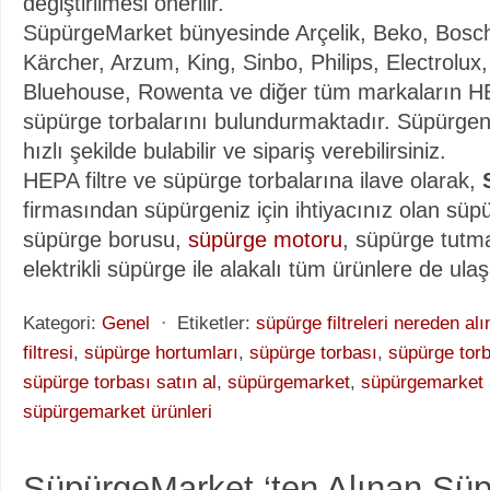
değiştirilmesi önerilir.
SüpürgeMarket bünyesinde Arçelik, Beko, Bosc
Kärcher, Arzum, King, Sinbo, Philips, Electrolux
Bluehouse, Rowenta ve diğer tüm markaların HEP
süpürge torbalarını bulundurmaktadır. Süpürge
hızlı şekilde bulabilir ve sipariş verebilirsiniz.
HEPA filtre ve süpürge torbalarına ilave olarak,
firmasından süpürgeniz için ihtiyacınız olan sü
süpürge borusu,
süpürge motoru
, süpürge tutma
elektrikli süpürge ile alakalı tüm ürünlere de ulaşa
Kategori:
Genel
⋅
Etiketler:
süpürge filtreleri nereden alı
filtresi
,
süpürge hortumları
,
süpürge torbası
,
süpürge torb
süpürge torbası satın al
,
süpürgemarket
,
süpürgemarket 
süpürgemarket ürünleri
SüpürgeMarket ‘ten Alınan Sü