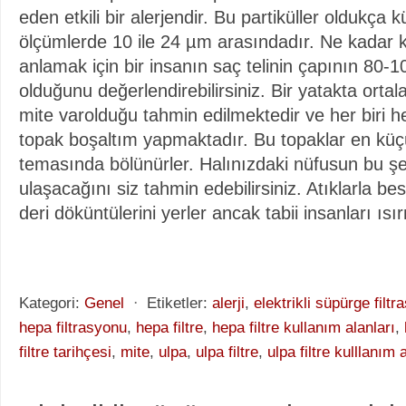
eden etkili bir alerjendir. Bu partiküller oldukça 
ölçümlerde 10 ile 24 µm arasındadır. Ne kadar k
anlamak için bir insanın saç telinin çapının 80
olduğunu değerlendirebilirsiniz. Bir yatakta ort
mite varolduğu tahmin edilmektedir ve her biri 
topak boşaltım yapmaktadır. Bu topaklar en küçü
temasında bölünürler. Halınızdaki nüfusun bu şe
ulaşacağını siz tahmin edebilirsiniz. Atıklarla bes
deri döküntülerini yerler ancak tabii insanları ısı
Kategori:
Genel
⋅
Etiketler:
alerji
,
elektrikli süpürge filt
hepa filtrasyonu
,
hepa filtre
,
hepa filtre kullanım alanları
,
filtre tarihçesi
,
mite
,
ulpa
,
ulpa filtre
,
ulpa filtre kulllanım 