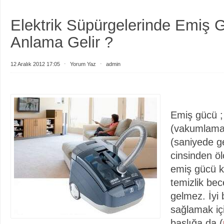
Elektrik Süpürgelerinde Emiş 
Anlama Gelir ?
12 Aralık 2012 17:05
⋅
Yorum Yaz
⋅
admin
Emiş gücü ;
(vakumlama)
(saniyede ge
cinsinden ö
emiş gücü ke
temizlik bec
gelmez. İyi 
sağlamak için
başlığa da (