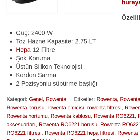
buraya
Özelli
Güç: 2400 W
Toz Hazne Kapasite: 2.75 LT
Hepa
12 Filtre
Şok Koruma
Üstün Silikon Teknolojisi
Kordon Sarma
2 Pozisyonlu süpürme başlığı
Kategori:
Genel
,
Rowenta
⋅
Etiketler:
Rowenta
,
Rowenta
Rowenta borusu
,
rowenta emicisi
,
rowenta filtresi
,
Rowent
Rowenta hortumu
,
Rowenta kablosu
,
Rowenta RO6221
,
aksesuarları
,
Rowenta RO6221 borusu
,
Rowenta RO6221
RO6221 filtresi
,
Rowenta RO6221 hepa filtresi
,
Rowenta 