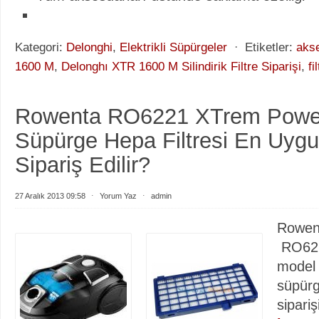
Kategori:
Delonghi
,
Elektrikli Süpürgeler
⋅
Etiketler:
aks
1600 M
,
Delonghı XTR 1600 M Silindirik Filtre Siparişi
,
fi
Rowenta RO6221 XTrem Power 
Süpürge Hepa Filtresi En Uyg
Sipariş Edilir?
27 Aralık 2013 09:58
⋅
Yorum Yaz
⋅
admin
Rowen
RO62
model e
süpürg
sipariş