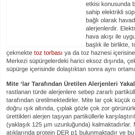
etkisi konusunda b
sahip elektrikli s
bağlı olarak havad
alerjenlerdir. Elek
hava akışı ile uyg
başlık ile birlikte, t
çekmekte
toz torbası
ya da toz haznesi içerisine
Merkezi süpürgelerdeki harici eksoz dışında, çeki
süpürge içerisinde dolaştıktan sonra aynı ortama 
Mite ‘lar Tarafından Üretilen Alerjenleri Yak
rastlanan türde alerjenlere sebep zararlı partiküll
tarafından üretilmektedirler. Mite lar çok küçük 
doğru ışık altında, çıplak gözle çok zor görünür
ürettikleri alerjen taşıyan partiküllerle karşılaştı
(yaklaşık 125 µm uzunluğunda) kalmaktadırlar. 
atıklarında protein DER p1 bulunmaktadır ve bu 