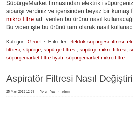
SüpürgeMarket firmasından elektrikli süpürgeniz 
siparişi verdiniz ve içerisinden beyaz bir kumaş fi
mikro filtre
adı verilen bu ürünü nasıl kullanacağ
Bu video işte bu ürünü tam olarak nasıl kullanaca
Kategori:
Genel
⋅
Etiketler:
elektrik süpürgesi filtresi
,
el
filtresi
,
süpürge
,
süpürge filtresi
,
süpürge mikro filtresi
,
s
süpürgemarket filtre fiyatı
,
süpürgemarket mikro filtre
Aspiratör Filtresi Nasıl Değiştiri
25 Mart 2013 12:59
⋅
Yorum Yaz
⋅
admin