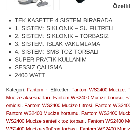
Özelli
TEK KASETTE 4 SISTEM BIRARADA
1. SISTEM: SIKLONIK – SU FILTRELI
2. SISTEM: SIKLONIK – TORBASIZ
3. SISTEM: ISLAK VAKUMLAMA
4. SISTEM: SMS TOZ TORBALI
SÜPER PRATIK KULLANIM
SESSIZ ÇALISMA
2400 WATT
Kategori:
Fantom
⋅
Etiketler:
Fantom WS2400 Mucize
,
Mucize aksesuarları
,
Fantom WS2400 Mucize borusu
,
F
emicisi
,
Fantom WS2400 Mucize filtresi
,
Fantom WS2400 
Fantom WS2400 Mucize hortumu
,
Fantom WS2400 Muciz
WS2400 Mucize sentetik toz torbası
,
Fantom WS2400 Muci
WS2400 Mucize süpürge torbası
,
Fantom WS2400 Mucize