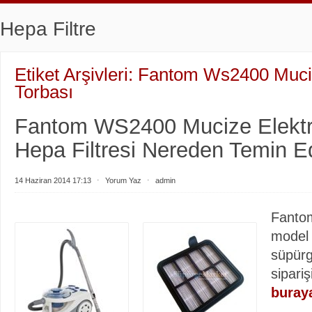
Hepa Filtre
Etiket Arşivleri:
Fantom Ws2400 Muci
Torbası
Fantom WS2400 Mucize Elektri
Hepa Filtresi Nereden Temin Ed
14 Haziran 2014 17:13
⋅
Yorum Yaz
⋅
admin
Fanto
model e
süpürg
sipariş
buraya