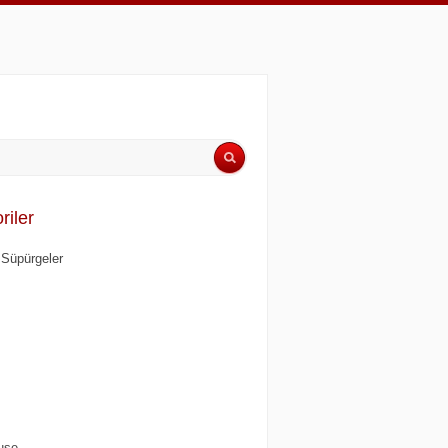
riler
i Süpürgeler
use