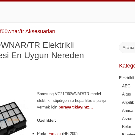
60wnar/tr Aksesuarları
NAR/TR Elektrikli
resi En Uygun Nereden
Katego
Elektrikl
AEG
Samsung VC21F60WNAR/TR model
Altus
elektrikli süpürgenize hepa filtre siparişi
Arçelik
vermek için
buraya tıklayınız…
Arnica
Arzum
Özellikler:
Beko
Parke
Fırçası
(HB 200)
Blueho