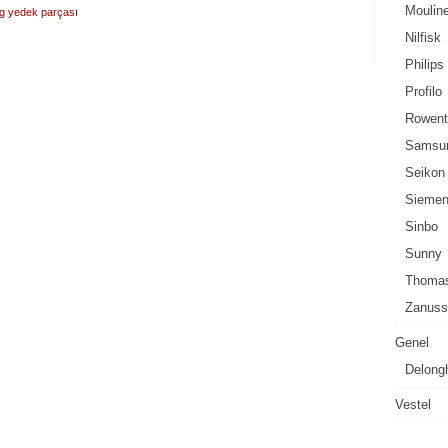
Moulin
 yedek parçası
Nilfisk
Philips
Profilo
Rowent
Samsu
Seikon
Sieme
Sinbo
Sunny
Thoma
Zanuss
Genel
Delong
Vestel