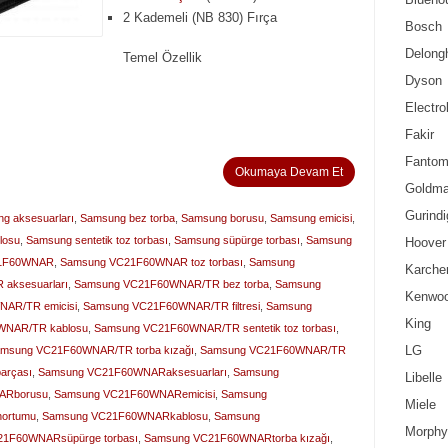
2 Kademeli (NB 830) Fırça
Bosch
Delong
Temel Özellik
Dyson
Electro
Fakir
Fanto
Okumaya Devam Et
Goldma
Gurindi
g aksesuarları
,
Samsung bez torba
,
Samsung borusu
,
Samsung emicisi
,
losu
,
Samsung sentetik toz torbası
,
Samsung süpürge torbası
,
Samsung
Hoover
21F60WNAR
,
Samsung VC21F60WNAR toz torbası
,
Samsung
Karche
aksesuarları
,
Samsung VC21F60WNAR/TR bez torba
,
Samsung
Kenwo
AR/TR emicisi
,
Samsung VC21F60WNAR/TR filtresi
,
Samsung
King
WNAR/TR kablosu
,
Samsung VC21F60WNAR/TR sentetik toz torbası
,
LG
msung VC21F60WNAR/TR torba kızağı
,
Samsung VC21F60WNAR/TR
arçası
,
Samsung VC21F60WNARaksesuarları
,
Samsung
Libelle
ARborusu
,
Samsung VC21F60WNARemicisi
,
Samsung
Miele
ortumu
,
Samsung VC21F60WNARkablosu
,
Samsung
Morphy
1F60WNARsüpürge torbası
,
Samsung VC21F60WNARtorba kızağı
,