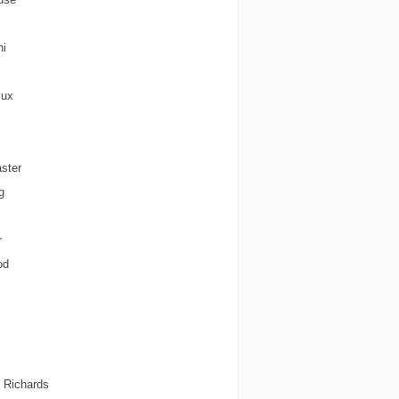
hi
lux
m
ster
g
r
od
 Richards