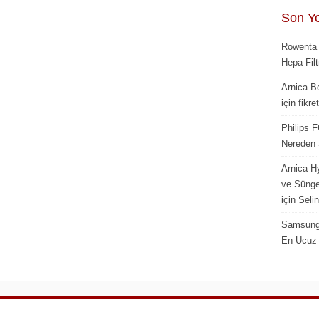
Son Y
Rowenta 
Hepa Filt
Arnica Bo
için fikr
Philips F
Nereden S
Arnica Hy
ve Sünger
için Seli
Samsung 
En Ucuz 