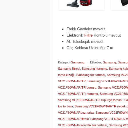
Farklı Gövdeler mevcut
Elektronik
Filtre
Kontrolü mevcut
AL Teleskopik mevcut
Güç Kablosu Uzunluğu: 7 m
Kategori:
Samsung
⋅
Etiketler:
Samsung
,
Samsun
Samsung filtresi
,
Samsung hortumu
,
Samsung kab
torba kızağı
,
Samsung toz torbası
,
Samsung VC
VC21F60WNAR/TR
,
Samsung VC21F60WNAR/TR 
VC21F60WNAR/TR borusu
,
Samsung VC21F60WN
VC21F60WNAR/TR hortumu
,
Samsung VC21F60
Samsung VC21F60WNAR/TR süpürge torbası
,
Sa
toz torbası
,
Samsung VC21F60WNAR/TR yedek p
VC21F60WNARbez torba
,
Samsung VC21F60WN
VC21F60WNARfiltresi
,
Samsung VC21F60WNARh
VC21F60WNARsentetik toz torbası
,
Samsung VC2