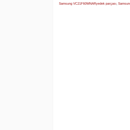
Samsung VC21F60WNARyedek parçası
,
Samsung