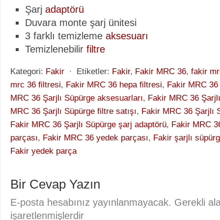
Şarj
adaptörü
Duvara monte şarj ünitesi
3 farklı temizleme
aksesuarı
Temizlenebilir
filtre
Kategori:
Fakir
⋅
Etiketler:
Fakir
,
Fakir MRC 36
,
fakir m
mrc 36 filtresi
,
Fakir MRC 36 hepa filtresi
,
Fakir MRC 36 
MRC 36 Şarjlı Süpürge aksesuarları
,
Fakir MRC 36 Şarjlı
MRC 36 Şarjlı Süpürge filtre satışı
,
Fakir MRC 36 Şarjlı S
Fakir MRC 36 Şarjlı Süpürge şarj adaptörü
,
Fakir MRC 36
parçası
,
Fakir MRC 36 yedek parçası
,
Fakir şarjlı süpürg
Fakir yedek parça
Bir Cevap Yazın
E-posta hesabınız yayınlanmayacak. Gerekli al
işaretlenmişlerdir