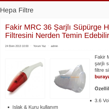
Hepa Filtre
Fakir MRC 36 Şarjlı Süpürge 
Filtresini Nerden Temin Edebili
24 Ekim 2013 10:00
⋅
Yorum Yaz
⋅
admin
Fakir
şarjlı
filtre 
buraya
Özelli
3.6 Vol
Islak & Kuru kullanım