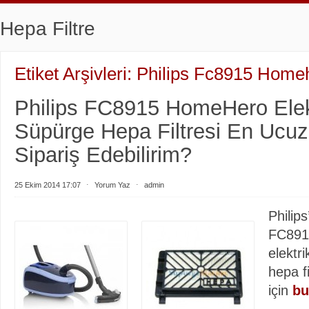
Hepa Filtre
Etiket Arşivleri:
Philips Fc8915 Home
Philips FC8915 HomeHero Elekt
Süpürge Hepa Filtresi En Ucu
Sipariş Edebilirim?
25 Ekim 2014 17:07
⋅
Yorum Yaz
⋅
admin
Philips
FC891
elektri
hepa fi
için
bu