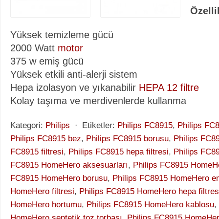
Özelli
Yüksek temizleme gücü
2000 Watt
motor
375 w emiş gücü
Yüksek etkili anti-alerji sistem
Hepa izolasyon ve yıkanabilir
HEPA 12 filtre
Kolay taşıma ve merdivenlerde kullanma
Kategori:
Philips
⋅
Etiketler:
Philips FC8915
,
Philips FC
Philips FC8915 bez
,
Philips FC8915 borusu
,
Philips FC8
FC8915 filtresi
,
Philips FC8915 hepa filtresi
,
Philips FC
FC8915 HomeHero aksesuarları
,
Philips FC8915 HomeH
FC8915 HomeHero borusu
,
Philips FC8915 HomeHero em
HomeHero filtresi
,
Philips FC8915 HomeHero hepa filtres
HomeHero hortumu
,
Philips FC8915 HomeHero kablosu
,
HomeHero sentetik toz torbası
,
Philips FC8915 HomeHer