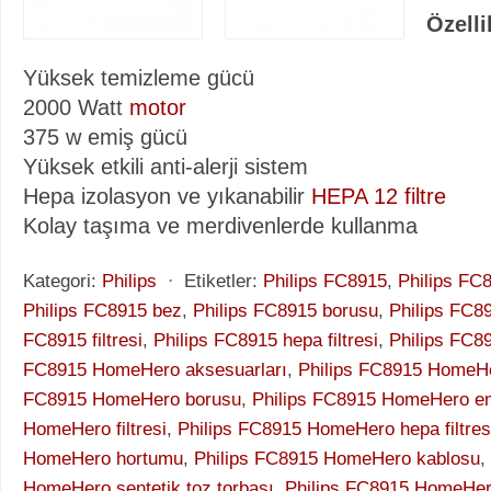
Özelli
Yüksek temizleme gücü
2000 Watt
motor
375 w emiş gücü
Yüksek etkili anti-alerji sistem
Hepa izolasyon ve yıkanabilir
HEPA 12 filtre
Kolay taşıma ve merdivenlerde kullanma
Kategori:
Philips
⋅
Etiketler:
Philips FC8915
,
Philips FC
Philips FC8915 bez
,
Philips FC8915 borusu
,
Philips FC8
FC8915 filtresi
,
Philips FC8915 hepa filtresi
,
Philips FC
FC8915 HomeHero aksesuarları
,
Philips FC8915 HomeH
FC8915 HomeHero borusu
,
Philips FC8915 HomeHero em
HomeHero filtresi
,
Philips FC8915 HomeHero hepa filtres
HomeHero hortumu
,
Philips FC8915 HomeHero kablosu
,
HomeHero sentetik toz torbası
,
Philips FC8915 HomeHer