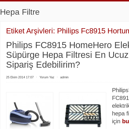
Hepa Filtre
Etiket Arşivleri:
Philips Fc8915 Hortu
Philips FC8915 HomeHero Elekt
Süpürge Hepa Filtresi En Ucu
Sipariş Edebilirim?
25 Ekim 2014 17:07
⋅
Yorum Yaz
⋅
admin
Philips
FC891
elektri
hepa fi
için
bu