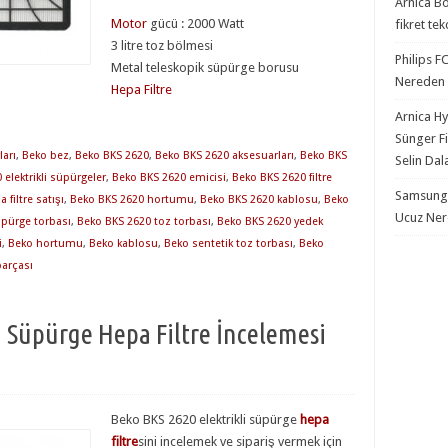
Arnica Bo
Motor
gücü : 2000 Watt
fikret te
3 litre toz bölmesi
Philips F
Metal teleskopik süpürge borusu
Nereden S
Hepa Filtre
Arnica Hy
Sünger Fi
ları
,
Beko bez
,
Beko BKS 2620
,
Beko BKS 2620 aksesuarları
,
Beko BKS
Selin Dal
elektrikli süpürgeler
,
Beko BKS 2620 emicisi
,
Beko BKS 2620 filtre
Samsung S
filtre satışı
,
Beko BKS 2620 hortumu
,
Beko BKS 2620 kablosu
,
Beko
Ucuz Nere
pürge torbası
,
Beko BKS 2620 toz torbası
,
Beko BKS 2620 yedek
i
,
Beko hortumu
,
Beko kablosu
,
Beko sentetik toz torbası
,
Beko
parçası
i Süpürge Hepa Filtre İncelemesi
Beko BKS 2620 elektrikli süpürge
hepa
filtre
sini incelemek ve sipariş vermek için