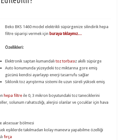
Beko BKS 1460 model elektrikli süpürgenize silindirik hepa
filtre siparişi vermek için
buraya tıklayınız…
Özellikleri:
Elektronik saptan kumandalı
toz torbası
z akıllı süpürge
Auto konumunda yüzeydeki toz miktarına gore emiş
gücünü kendisi ayarlayıp enerji tasarrufu sağlar
Siklonik toz ayrıştırma sistemi ile uzun süreli yüksek emiş
len
hepa filtre
ile 0, 3 mikron boyutundaki toz taneciklerini
ler, solunum rahatsızlığı, alerjisi olanlar ve çocuklar için hava
de aksesuar bölmesi
ksek eşiklerde takılmadan kolay manevra yapabilme özelliği
lı
fırça