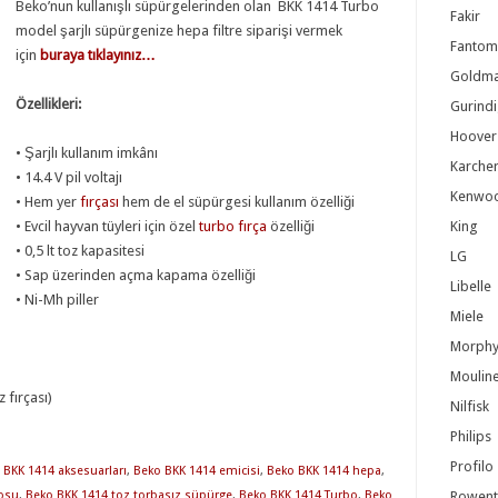
Beko’nun kullanışlı süpürgelerinden olan BKK 1414 Turbo
Fakir
model şarjlı süpürgenize hepa filtre siparişi vermek
Fantom
için
buraya tıklayınız…
Goldma
Özellikleri:
Gurindi
Hoover
• Şarjlı kullanım imkânı
Karche
• 14.4 V pil voltajı
Kenwo
• Hem yer
fırçası
hem de el süpürgesi kullanım özelliği
• Evcil hayvan tüyleri için özel
turbo fırça
özelliği
King
• 0,5 lt toz kapasitesi
LG
• Sap üzerinden açma kapama özelliği
Libelle
• Ni-Mh piller
Miele
Morphy
Moulin
 fırçası)
Nilfisk
Philips
Profilo
 BKK 1414 aksesuarları
,
Beko BKK 1414 emicisi
,
Beko BKK 1414 hepa
,
losu
,
Beko BKK 1414 toz torbasız süpürge
,
Beko BKK 1414 Turbo
,
Beko
Rowent