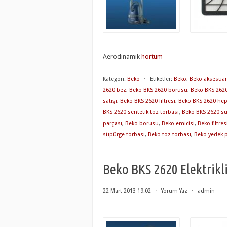
Aerodinamik
hortum
Kategori:
Beko
⋅
Etiketler:
Beko
,
Beko aksesuar
2620 bez
,
Beko BKS 2620 borusu
,
Beko BKS 2620 
satışı
,
Beko BKS 2620 filtresi
,
Beko BKS 2620 hepa 
BKS 2620 sentetik toz torbası
,
Beko BKS 2620 sü
parçası
,
Beko borusu
,
Beko emicisi
,
Beko filtres
süpürge torbası
,
Beko toz torbası
,
Beko yedek 
Beko BKS 2620 Elektrikl
22 Mart 2013 19:02
⋅
Yorum Yaz
⋅
admin