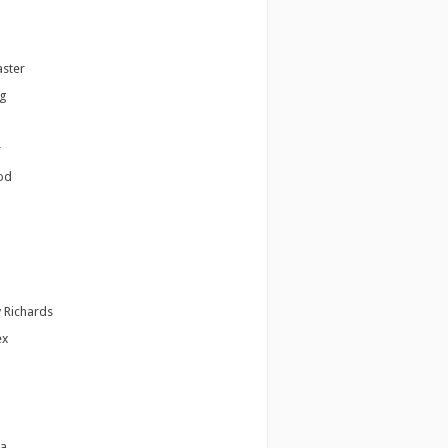
ster
g
r
od
 Richards
ex
a