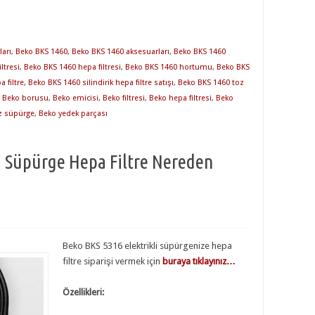
ları
,
Beko BKS 1460
,
Beko BKS 1460 aksesuarları
,
Beko BKS 1460
ltresi
,
Beko BKS 1460 hepa filtresi
,
Beko BKS 1460 hortumu
,
Beko BKS
 filtre
,
Beko BKS 1460 silindirik hepa filtre satışı
,
Beko BKS 1460 toz
,
Beko borusu
,
Beko emicisi
,
Beko filtresi
,
Beko hepa filtresi
,
Beko
z süpürge
,
Beko yedek parçası
i Süpürge Hepa Filtre Nereden
Beko BKS 5316 elektrikli süpürgenize hepa
filtre siparişi vermek için
buraya tıklayınız…
Özellikleri: