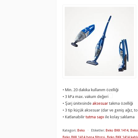
• Min. 20 dakika kullanım özelliği
• 3 kPa max. vakum değeri
• Şarj ünitesinde
aksesuar
takma özelliği
• 3 tip küçük aksesuar (dar ve geniş ağız, toz
• Katlanabilir
tutma sapı
ile kolay saklama
Kategori:
Beko
⋅
Etiketler:
Beko BKK 1414
,
Beko
Beko BKK 1414 hepa filtresi
,
Beko BKK 1414 kab