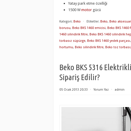
Yatay park etme özelliği
1500 W
motor
gücü
Kategori:
Beko
⋅
Etiketler:
Beko
,
Beko aksesuar
borusu
,
Beko BKS 1460 emicisi
,
Beko BKS 1460 fi
1460 silindirik filtre
,
Beko BKS 1460 silindirik hepa
torbasız süpürge
,
Beko BKS 1460 yedek parçası
hortumu
,
Beko silindirik filtre
,
Beko toz torbası
Beko BKS 5316 Elektrikl
Sipariş Edilir?
05 Ocak 2013 20:33
⋅
Yorum Yaz
⋅
admin