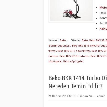
Moto
Emiş 
Kontr
Toz Ka
Kabl
Kategori:
Beko
⋅
Etiketler:
Beko
,
Beko BKS 5316
elektrik süpürgesi
,
Beko BKS 5316 elektrikli süp
filtresi
,
Beko BKS 5316 hava filtresi
,
Beko BKS 5316
hortum
,
Beko BKS 5316 hortumu
,
Beko BKS 531
süpürgeler
,
Beko süpürgeler
Beko BKK 1414 Turbo Di
Nereden Temin Edilir?
26 Haziran 2013 12:18
⋅
Yorum Yaz
⋅
admin