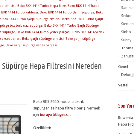
bo emicisi
,
Beko BKK 1414 Turbo hepa filtre
,
Beko BKK 1414 Turbo
Samsu
 BKK 1414 Turbo kablosu
,
Beko BKK 1414 Turbo Şarjlı Süpürge
,
Beko
Seikon
o BKK 1414 Turbo Şarjlı Süpürge emicisi
,
Beko BKK 1414 Turbo Şarjlı
Siemen
üpürge toz torbasız süpürge
,
Beko BKK 1414 Turbo Şarjlı Süpürge
Sinbo
ız süpürge
,
Beko BKK 1414 Turbo yedek parçası
,
Beko BKK 1414 yedek
e aksesuarları
,
Beko şarjlı süpürge emicisi
,
Beko şarjlı süpürge
Sunny
rge
,
Beko şarjlı süpürge yedek parçası
Thoma
Zanuss
i Süpürge Hepa Filtresini Nereden
Genel
Delong
Vestel
Beko BKS 2620 model elektrikli
Son Yor
süpürgenize hepa filtre siparişi vermek
için
buraya tıklayınız…
Rowenta 
Hepa Filt
Özellikleri: