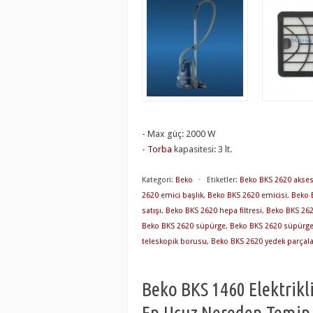
- Max güç: 2000 W
-
Torba
kapasitesi: 3 lt.
Kategori:
Beko
⋅
Etiketler:
Beko BKS 2620 akses
2620 emici başlık
,
Beko BKS 2620 emicisi
,
Beko B
satışı
,
Beko BKS 2620 hepa filtresi
,
Beko BKS 262
Beko BKS 2620 süpürge
,
Beko BKS 2620 süpürge
teleskopik borusu
,
Beko BKS 2620 yedek parçala
Beko BKS 1460 Elektrikli
En Ucuz Nereden Temin E