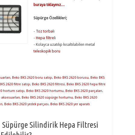
buraya tıklayınız…
Süpürge Özellikleri;
-
Toz torba
lı
-
Hepa filtre
li
- Kolayca uzatılıp kısaltılabilen metal
teleskopik boru
uarları
,
Beko BKS 2620 boru satışı
,
Beko BKS 2620 borusu
,
Beko BKS
KS 2620 filtre satışı
,
Beko BKS 2620 filtresi
,
Beko BKS 2620 hepa filtre
0 hortum satışı
,
Beko BKS 2620 hortumu
,
Beko BKS 2620 parçaları
,
 aksesuarları
,
Beko BKS 2620 süpürge hortumu
,
Beko BKS 2620
rı
,
Beko BKS 2620 yedek parçası
,
Beko BKS 2620 yer aparatı
 Süpürge Silindirik Hepa Filtresi
dilebilir?