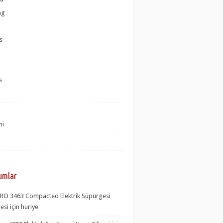
ng
s
s
i
hi
umlar
RO 3463 Compacteo Elektrik Süpürgesi
resi
için huriye