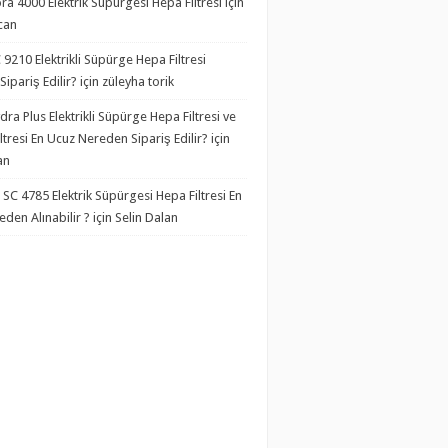
ra 4000 Elektrik Süpürgesi Hepa Filtresi
için
kcan
C 9210 Elektrikli Süpürge Hepa Filtresi
ipariş Edilir?
için züleyha torik
dra Plus Elektrikli Süpürge Hepa Filtresi ve
ltresi En Ucuz Nereden Sipariş Edilir?
için
an
C 4785 Elektrik Süpürgesi Hepa Filtresi En
den Alınabilir ?
için Selin Dalan