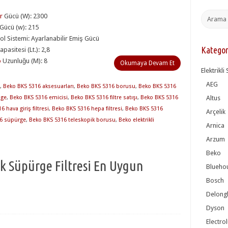
r
Gücü (W): 2300
Gücü (w): 215
ol Sistemi: Ayarlanabilir Emiş Gücü
Kategor
pasitesi (Lt.): 2,8
o
Uzunluğu (M): 8
Okumaya Devam Et
Elektrikl
AEG
,
Beko BKS 5316 aksesuarları
,
Beko BKS 5316 borusu
,
Beko BKS 5316
üge
,
Beko BKS 5316 emicisi
,
Beko BKS 5316 filtre satışı
,
Beko BKS 5316
Altus
 hava giriş filtresi
,
Beko BKS 5316 hepa filtresi
,
Beko BKS 5316
Arçelik
6 süpürge
,
Beko BKS 5316 teleskopik borusu
,
Beko elektrikli
Arnica
Arzum
Beko
k Süpürge Filtresi En Uygun
Blueho
Bosch
Delong
Dyson
Electro