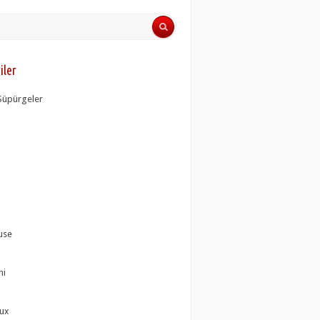
iler
i Süpürgeler
use
hi
lux