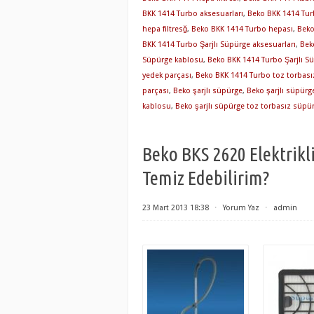
BKK 1414 Turbo aksesuarları
,
Beko BKK 1414 Tur
hepa filtresğ
,
Beko BKK 1414 Turbo hepası
,
Beko
BKK 1414 Turbo Şarjlı Süpürge aksesuarları
,
Bek
Süpürge kablosu
,
Beko BKK 1414 Turbo Şarjlı S
yedek parçası
,
Beko BKK 1414 Turbo toz torbas
parçası
,
Beko şarjlı süpürge
,
Beko şarjlı süpürg
kablosu
,
Beko şarjlı süpürge toz torbasız süpü
Beko BKS 2620 Elektrikl
Temiz Edebilirim?
23 Mart 2013 18:38
⋅
Yorum Yaz
⋅
admin