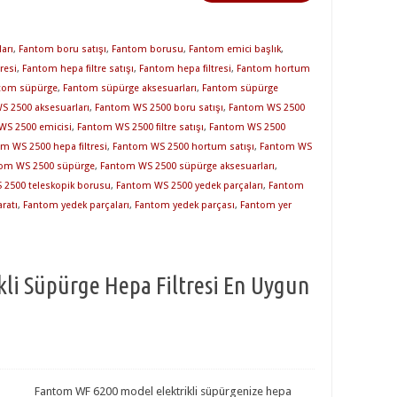
arı
,
Fantom boru satışı
,
Fantom borusu
,
Fantom emici başlık
,
resi
,
Fantom hepa filtre satışı
,
Fantom hepa filtresi
,
Fantom hortum
tom süpürge
,
Fantom süpürge aksesuarları
,
Fantom süpürge
S 2500 aksesuarları
,
Fantom WS 2500 boru satışı
,
Fantom WS 2500
WS 2500 emicisi
,
Fantom WS 2500 filtre satışı
,
Fantom WS 2500
m WS 2500 hepa filtresi
,
Fantom WS 2500 hortum satışı
,
Fantom WS
om WS 2500 süpürge
,
Fantom WS 2500 süpürge aksesuarları
,
2500 teleskopik borusu
,
Fantom WS 2500 yedek parçaları
,
Fantom
ratı
,
Fantom yedek parçaları
,
Fantom yedek parçası
,
Fantom yer
li Süpürge Hepa Filtresi En Uygun
Fantom WF 6200 model elektrikli süpürgenize hepa