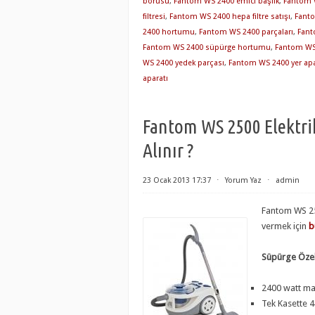
borusu
,
Fantom WS 2400 emici başlık
,
Fantom 
filtresi
,
Fantom WS 2400 hepa filtre satışı
,
Fanto
2400 hortumu
,
Fantom WS 2400 parçaları
,
Fant
Fantom WS 2400 süpürge hortumu
,
Fantom WS 
WS 2400 yedek parçası
,
Fantom WS 2400 yer apa
aparatı
Fantom WS 2500 Elektri
Alınır ?
23 Ocak 2013 17:37
⋅
Yorum Yaz
⋅
admin
Fantom WS 25
vermek için
b
Süpürge Özell
2400 watt m
Tek Kasette 4