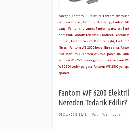
Kategori:
Fantom
⋅
Etiketler:
Fantom aksesuarl
Fantom emicisi
,
Fantom filtre satışı
,
Fantom filt
satışı
,
Fantom hortumu
,
Fantom parçaları
,
Fan
hortumu
,
Fantom teleskopik borusu
,
Fantom W
borusu
,
Fantom WS 2500 emici başlık
,
Fantom 
filtresi
,
Fantom WS 2500 hepa filtre satışı
,
Fanto
2500 hortumu
,
Fantom WS 2500 parçaları
,
Fant
Fantom WS 2500 süpürge hortumu
,
Fantom WS 
WS 2500 yedek parçası
,
Fantom WS 2500 yer apa
aparatı
Fantom WF 6200 Elektrik
Nereden Tedarik Edilir?
05 Ocak 2013 19:16
⋅
Yorum Yaz
⋅
admin