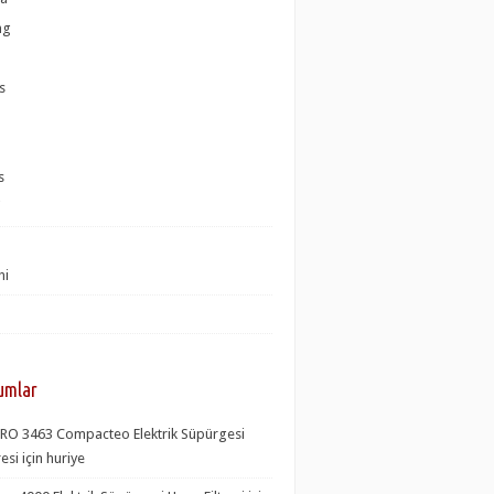
ng
s
s
i
hi
umlar
RO 3463 Compacteo Elektrik Süpürgesi
resi
için huriye