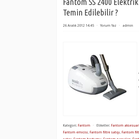
Fantom SS 2400 Elektrik
Temin Edilebilir ?
26 Aralık 2012 14:45
⋅
Yorum Yaz
⋅
admin
Kategori:
Fantom
⋅
Etiketler:
Fantom aksesuarl
Fantom emicisi
,
Fantom filtre satışı
,
Fantom filt