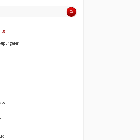
iler
i Süpürgeler
use
hi
lux