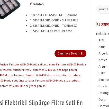
Özellikleri:
TEK KASETTE 4 SISTEM BIRARADA
1. SISTEM: SIKLONIK – SU FILTRELI
Kategor
2. SISTEM: SIKLONIK – TORBASIZ
3. SISTEM: ISLAK VAKUMLAMA
Elektrikl
AEG
Altus
Arçelik
Okumaya Devam Et
Arnica
Mucize
,
Fantom WS2400 Mucize aksesuarları
,
Fantom WS2400 Mucize
Arzum
 WS2400 Mucize filtresi
,
Fantom WS2400 Mucize hepa filtresi
,
Beko
00 Mucize kablosu
,
Fantom WS2400 Mucize sentetik toz torbası
,
Blueho
00 Mucize süpürge torbası
,
Fantom WS2400 Mucize toz torbası
,
Fantom WS2400 Mucize yedek parçası
Bosch
Delong
Dyson
 Elektrikli Süpürge Filtre Seti En
Electro