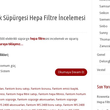
Samsu
Seikon
 Süpürgesi Hepa Filtre İncelemesi
Siemen
Sinbo
Sunny
00 elektrikli süpürge
hepa filtre
sini incelemek ve sipariş
Thoma
uraya tıklayınız…
Zanuss
Genel
ikleri;
Delong
axımum güç
Vestel
 Sistem
Okumaya Devam Et
Son Yor
arı
,
Fantom boru satışı
,
Fantom borusu
,
Fantom emici başlık
,
resi
,
Fantom hepa filtre satışı
,
Fantom hepa filtresi
,
Fantom hortum
Rowenta 
tom süpürge
,
Fantom süpürge aksesuarları
,
Fantom süpürge
Hepa Filt
S 2400 aksesuarları
,
Fantom WS 2400 boru satışı
,
Fantom WS 2400