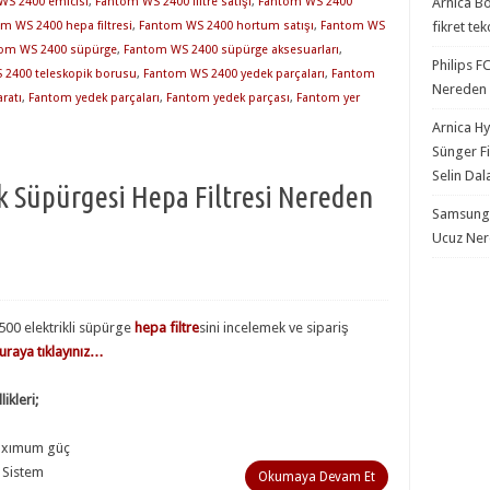
WS 2400 emicisi
,
Fantom WS 2400 filtre satışı
,
Fantom WS 2400
Arnica Bo
m WS 2400 hepa filtresi
,
Fantom WS 2400 hortum satışı
,
Fantom WS
fikret te
om WS 2400 süpürge
,
Fantom WS 2400 süpürge aksesuarları
,
Philips F
2400 teleskopik borusu
,
Fantom WS 2400 yedek parçaları
,
Fantom
Nereden S
ratı
,
Fantom yedek parçaları
,
Fantom yedek parçası
,
Fantom yer
Arnica Hy
Sünger Fi
Selin Dal
k Süpürgesi Hepa Filtresi Nereden
Samsung S
Ucuz Nere
00 elektrikli süpürge
hepa filtre
sini incelemek ve sipariş
uraya tıklayınız…
ikleri;
axımum güç
 Sistem
Okumaya Devam Et