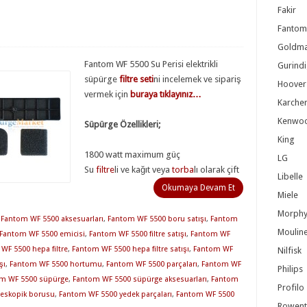
Fakir
Fantom
Goldma
Fantom WF 5500 Su Perisi elektrikli
Gurindi
süpürge
filtre seti
ni incelemek ve sipariş
Hoover
vermek için
buraya tıklayınız…
Karche
Kenwo
Süpürge Özellikleri;
King
1800 watt maximum güç
LG
Su
filtre
li ve kağıt veya
torba
lı olarak çift
Libelle
Okumaya Devam Et
Miele
Morphy
,
Fantom WF 5500 aksesuarları
,
Fantom WF 5500 boru satışı
,
Fantom
Moulin
Fantom WF 5500 emicisi
,
Fantom WF 5500 filtre satışı
,
Fantom WF
WF 5500 hepa filtre
,
Fantom WF 5500 hepa filtre satışı
,
Fantom WF
Nilfisk
şı
,
Fantom WF 5500 hortumu
,
Fantom WF 5500 parçaları
,
Fantom WF
Philips
m WF 5500 süpürge
,
Fantom WF 5500 süpürge aksesuarları
,
Fantom
Profilo
leskopik borusu
,
Fantom WF 5500 yedek parçaları
,
Fantom WF 5500
Rowent