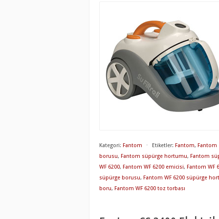
Kategori:
Fantom
⋅
Etiketler:
Fantom
,
Fantom 
borusu
,
Fantom süpürge hortumu
,
Fantom süp
WF 6200
,
Fantom WF 6200 emicisi
,
Fantom WF 62
süpürge borusu
,
Fantom WF 6200 süpürge ho
boru
,
Fantom WF 6200 toz torbası