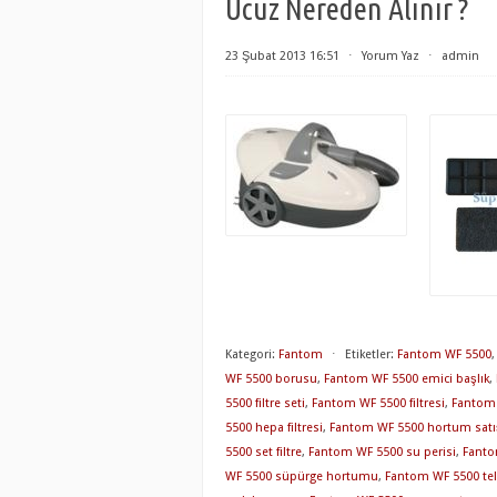
Ucuz Nereden Alınır ?
23 Şubat 2013 16:51
⋅
Yorum Yaz
⋅
admin
Kategori:
Fantom
⋅
Etiketler:
Fantom WF 5500
WF 5500 borusu
,
Fantom WF 5500 emici başlık
,
5500 filtre seti
,
Fantom WF 5500 filtresi
,
Fantom 
5500 hepa filtresi
,
Fantom WF 5500 hortum satı
5500 set filtre
,
Fantom WF 5500 su perisi
,
Fanto
WF 5500 süpürge hortumu
,
Fantom WF 5500 te