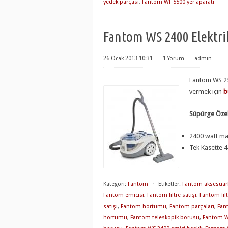
yedek parçası
,
Fantom WF 5500 yer aparatı
Fantom WS 2400 Elektrik
26 Ocak 2013 10:31
⋅
1 Yorum
⋅
admin
Fantom WS 25
vermek için
b
Süpürge Özell
2400 watt m
Tek Kasette 4
Kategori:
Fantom
⋅
Etiketler:
Fantom aksesuarl
Fantom emicisi
,
Fantom filtre satışı
,
Fantom filt
satışı
,
Fantom hortumu
,
Fantom parçaları
,
Fan
hortumu
,
Fantom teleskopik borusu
,
Fantom W