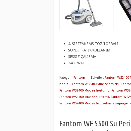
4. SISTEM: SMS TOZ TORBALI
SÜPER PRATIK KULLANIM
SESSIZ ÇALISMA
2400 WATT
Kategori:
Fantom
⋅
Etiketler:
Fantom WS2400 
borusu
,
Fantom WS2400 Mucize emicisi
,
Fantom
Fantom WS2400 Mucize hortumu
,
Fantom WS24
Fantom WS2400 Mucize su filtreli
,
Fantom WS24
Fantom WS2400 Mucize toz torbasız süpürge
,
Fantom WF 5500 Su Perisi