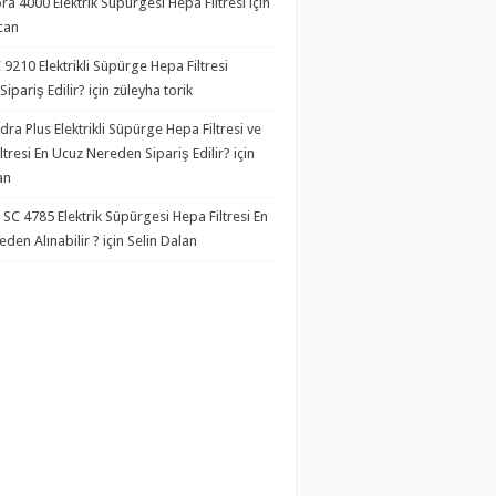
ra 4000 Elektrik Süpürgesi Hepa Filtresi
için
kcan
C 9210 Elektrikli Süpürge Hepa Filtresi
ipariş Edilir?
için züleyha torik
dra Plus Elektrikli Süpürge Hepa Filtresi ve
ltresi En Ucuz Nereden Sipariş Edilir?
için
an
C 4785 Elektrik Süpürgesi Hepa Filtresi En
den Alınabilir ?
için Selin Dalan