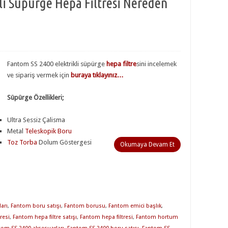
li Süpürge Hepa Filtresi Nereden
Fantom SS 2400 elektrikli süpürge
hepa filtre
sini incelemek
ve sipariş vermek için
buraya tıklayınız…
Süpürge Özellikleri;
Ultra Sessiz Çalisma
Metal
Teleskopik Boru
Toz Torba
Dolum Göstergesi
Okumaya Devam Et
arı
,
Fantom boru satışı
,
Fantom borusu
,
Fantom emici başlık
,
resi
,
Fantom hepa filtre satışı
,
Fantom hepa filtresi
,
Fantom hortum