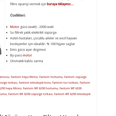
filtre siparişi vermek için
buraya tıklayınız…
Özellikleri:
Motor
gücü (watt) : 2000 watt
Su filtreli yatik elektrikli süpürge
Astim hastalari, çocuklu aileler ve evcil hayvan
besleyenler için idealdir. % 100 hijyen saglar
Emis gücü ayar dügmesi
By-pass
motor
Otomatik kablo sarma
emicisi
,
Fantom hepa filtresi
,
Fantom hortumu
,
Fantom süpürge
ürge torbası
,
Fantom teleskopik boru
,
Fantom toz torbası
,
Fantom
00 hepa filtresi
,
Fantom WF 6200 hortumu
,
Fantom WF 6200
rtumu
,
Fantom WF 6200 süpürge torbası
,
Fantom WF 6200 teleskopik