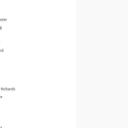
ster
g
r
od
 Richards
ex
a