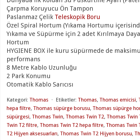
Dünyada İlk Koldan Su Püskürtme Ayarı (Paten
Çarpma Koruyucu Ön Tampon
Paslanmaz Çelik
Teleskopik Boru
Özel Spiral Hortum (Yıkama Hortumu içerisind
Yıkama ve Süpürme için 2 adet Kırılmaya Dayan
Hortum
HYGIENE BOX ile kuru süpürmede de maksimu
performans
8 Metre Kablo Uzunluğu
2 Park Konumu
Otomatik Kablo Sarıcısı
Kategori:
Thomas
⋅
Etiketler:
Thomas
,
Thomas emicisi
,
hepa filtre
,
Thomas süpürge borusu
,
Thomas süpürge ho
süpürgesi
,
Thomas Twin
,
Thomas Twin T2
,
Thomas Twin 
Twin T2 filtre
,
Thomas Twin T2 hepa filtre
,
Thomas Twin T
T2 Hijyen aksesuarları
,
Thomas Twin T2 Hijyen borusu
,
Th