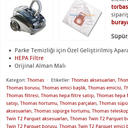
torbas
sipari
buraya
Süpürg
Parke Temizliği için Özel Geliştirilmiş Apar
HEPA Filtre
Orijinal Alman Malı
Kategori:
Thomas
⋅
Etiketler:
Thomas aksesuarları
,
Thom
Thomas borusu
,
Thomas emici başlık
,
Thomas emicisi
,
Th
Thomas filtresi
,
Thomas hepa filtre satışı
,
Thomas hepa fi
satışı
,
Thomas hortumu
,
Thomas parçaları
,
Thomas süpü
aksesuarları
,
Thomas süpürge hortumu
,
Thomas teleskop
Twin T2 Parquet aksesuarları
,
Thomas Twin T2 Parquet bo
Twin T2 Parquet borusu
,
Thomas Twin T2 Parquet emici b