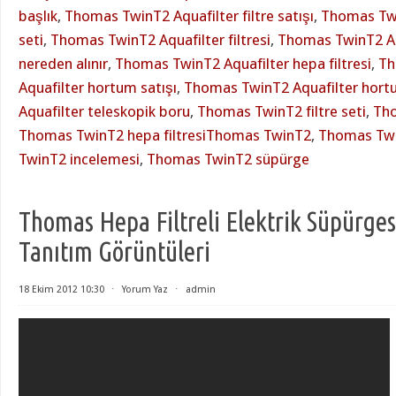
başlık
,
Thomas TwinT2 Aquafilter filtre satışı
,
Thomas Twin
seti
,
Thomas TwinT2 Aquafilter filtresi
,
Thomas TwinT2 Aqu
nereden alınır
,
Thomas TwinT2 Aquafilter hepa filtresi
,
Th
Aquafilter hortum satışı
,
Thomas TwinT2 Aquafilter hor
Aquafilter teleskopik boru
,
Thomas TwinT2 filtre seti
,
Tho
Thomas TwinT2 hepa filtresiThomas TwinT2
,
Thomas Tw
TwinT2 incelemesi
,
Thomas TwinT2 süpürge
Thomas Hepa Filtreli Elektrik Süpürgesi
Tanıtım Görüntüleri
18 Ekim 2012 10:30
⋅
Yorum Yaz
⋅
admin