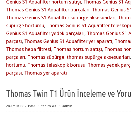
Genius S1 Aquafilter hortum satışı
,
Thomas Genius S1 Aqu
Thomas Genius S1 Aquafilter parçaları
,
Thomas Genius S1
Thomas Genius S1 Aquafilter süpürge aksesuarları
,
Thoma
süpürge hortumu
,
Thomas Genius S1 Aquafilter teleskop
Genius S1 Aquafilter yedek parçaları
,
Thomas Genius S1 A
parçası
,
Thomas Genius S1 Aquafilter yer aparatı
,
Thomas 
Thomas hepa filtresi
,
Thomas hortum satışı
,
Thomas ho
parçaları
,
Thomas süpürge
,
thomas süpürge aksesuarları
hortumu
,
Thomas teleskopik borusu
,
Thomas yedek parça
parçası
,
Thomas yer aparatı
Thomas Twin T1 Ürün İnceleme ve Yorum
28 Aralık 2012 19:43
⋅
Yorum Yaz
⋅
admin