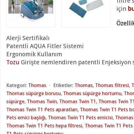
filtre
için
bu
Özellik
Alerji Sertifikalı
Patentli AQUA Fitler Sistemi
Ergonomik Kullanım
Tozu
Girişte nemlendiren patentli Enjeksiyon 
Kategori:
Thomas
⋅
Etiketler:
Thomas
,
Thomas filtresi
,
T
Thomas süpürge borusu
,
Thomas süpürge hortumu
,
Thom
süpürge
,
Thomas Twin
,
Thomas Twin T1
,
Thomas Twin T1
Thomas Twin T1 Pets aparatları
,
Thomas Twin T1 Pets b
Pets emici başlığı
,
Thomas Twin T1 Pets emicisi
,
Thomas T
Thomas Twin T1 Pets hepa filtresi
,
Thomas Twin T1 Pets
T1 Pets süpürge hortumu