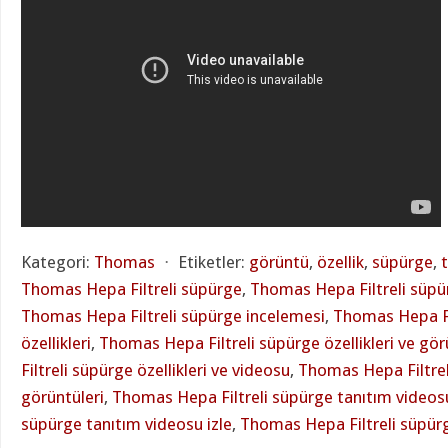
Kategori:
Thomas
⋅
Etiketler:
görüntü
,
özellik
,
süpürge
,
Thomas Hepa Filtreli süpürge
,
Thomas Hepa Filtreli süpü
Thomas Hepa Filtreli süpürge incelemesi
,
Thomas Hepa Fi
özellikleri
,
Thomas Hepa Filtreli süpürge özellikleri ve gör
Filtreli süpürge özellikleri ve videosu
,
Thomas Hepa Filtrel
görüntüleri
,
Thomas Hepa Filtreli süpürge tanıtım videos
süpürge tanıtım videosu izle
,
Thomas Hepa Filtreli süpür