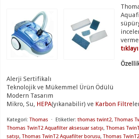
Thoma
Aquafi
süpür
incele
verme
tıklay
Özellik
Alerji Sertifikalı
Teknolojik ve Mükemmel Ürün Ödülü
Modern Tasarım
Mikro, Su,
HEPA
(yıkanabilir) ve
Karbon Filtre
le
Kategori:
Thomas
⋅
Etiketler:
thomas twint2
,
Thomas Tw
Thomas TwinT2 Aquafilter aksesuar satışı
,
Thomas TwinT2
satışı
,
Thomas TwinT2 Aquafilter borusu
,
Thomas TwinT2 