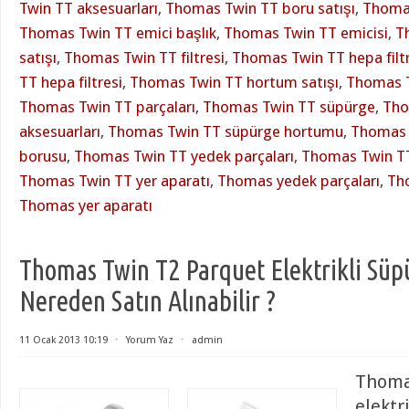
Twin TT aksesuarları
,
Thomas Twin TT boru satışı
,
Thoma
Thomas Twin TT emici başlık
,
Thomas Twin TT emicisi
,
T
satışı
,
Thomas Twin TT filtresi
,
Thomas Twin TT hepa filtr
TT hepa filtresi
,
Thomas Twin TT hortum satışı
,
Thomas 
Thomas Twin TT parçaları
,
Thomas Twin TT süpürge
,
Tho
aksesuarları
,
Thomas Twin TT süpürge hortumu
,
Thomas 
borusu
,
Thomas Twin TT yedek parçaları
,
Thomas Twin TT
Thomas Twin TT yer aparatı
,
Thomas yedek parçaları
,
Th
Thomas yer aparatı
Thomas Twin T2 Parquet Elektrikli Süp
Nereden Satın Alınabilir ?
11 Ocak 2013 10:19
⋅
Yorum Yaz
⋅
admin
Thoma
elektr