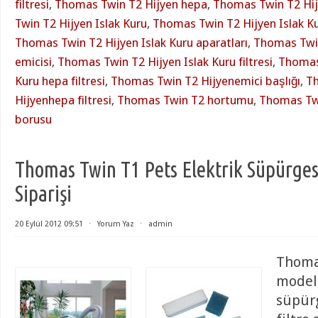
filtresi
,
Thomas Twin T2 Hijyen hepa
,
Thomas Twin T2 Hi
Twin T2 Hijyen Islak Kuru
,
Thomas Twin T2 Hijyen Islak Ku
Thomas Twin T2 Hijyen Islak Kuru aparatları
,
Thomas Twin
emicisi
,
Thomas Twin T2 Hijyen Islak Kuru filtresi
,
Thomas 
Kuru hepa filtresi
,
Thomas Twin T2 Hijyenemici başlığı
,
T
Hijyenhepa filtresi
,
Thomas Twin T2 hortumu
,
Thomas Twi
borusu
Thomas Twin T1 Pets Elektrik Süpürgesi
Siparişi
20 Eylül 2012 09:51
⋅
Yorum Yaz
⋅
admin
Thoma
model 
süpür