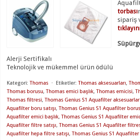
Aquafil
torbası
sipariş
tıklayı
Süpürge
Alerji Sertifikalı
Teknolojik ve mükemmel ürün ödülü
Kategori:
Thomas
⋅
Etiketler:
Thomas aksesuarları
,
Thom
Thomas borusu
,
Thomas emici başlık
,
Thomas emicisi
,
Th
Thomas filtresi
,
Thomas Genius S1 Aquafilter aksesuarlar
Aquafilter boru satışı
,
Thomas Genius S1 Aquafilter boru
Aquafilter emici başlık
,
Thomas Genius S1 Aquafilter emic
Aquafilter filtre satışı
,
Thomas Genius S1 Aquafilter filtre
Aquafilter hepa filtre satışı
,
Thomas Genius S1 Aquafilter h