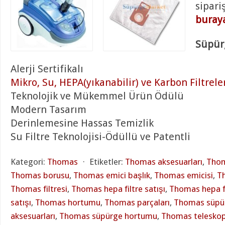
sipari
buraya
Süpürg
Alerji Sertifikalı
Mikro, Su, HEPA(yıkanabilir) ve Karbon Filtrele
Teknolojik ve Mükemmel Ürün Ödülü
Modern Tasarım
Derinlemesine Hassas Temizlik
Su Filtre Teknolojisi-Ödüllü ve Patentli
Kategori:
Thomas
⋅
Etiketler:
Thomas aksesuarları
,
Thom
Thomas borusu
,
Thomas emici başlık
,
Thomas emicisi
,
Th
Thomas filtresi
,
Thomas hepa filtre satışı
,
Thomas hepa fi
satışı
,
Thomas hortumu
,
Thomas parçaları
,
Thomas süpü
aksesuarları
,
Thomas süpürge hortumu
,
Thomas teleskop