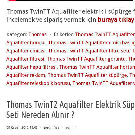
Thomas TwinTT Aquafilter elektrikli süpürge fi
incelemek ve sipariş vermek için
buraya tıkla
Kategori:
Thomas
⋅
Etiketler:
Thomas TwinTT Aquafilter
Aquafilter borusu
,
Thomas TwinTT Aquafilter emici başlığ
Aquafilter emicisi
,
Thomas TwinTT Aquafilter filtre seti
,
T
Aquafilter filtresi
,
Thomas TwinTT Aquafilter görüntü
,
Th
Aquafilter hepa filtresi
,
Thomas TwinTT Aquafilter hortu
Aquafilter reklam
,
Thomas TwinTT Aquafilter süpürge
,
Th
Aquafilter teleskopik borusu
,
Thomas TwinTT Aquafilter 
Thomas TwinT2 Aquafilter Elektrik Süpü
Seti Nereden Alınır ?
09 Kasım 2012 19:03
⋅
Yorum Yaz
⋅
admin