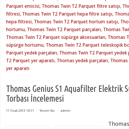
Parquet emicisi
,
Thomas Twin T2 Parquet filtre satışı
,
Th
filtresi
,
Thomas Twin T2 Parquet hepa filtre satışı
,
Thoma
hepa filtresi
,
Thomas Twin T2 Parquet hortum satışı
,
Tho
hortumu
,
Thomas Twin T2 Parquet parçaları
,
Thomas Twi
Thomas Twin T2 Parquet süpürge aksesuarları
,
Thomas T
süpürge hortumu
,
Thomas Twin T2 Parquet teleskopik b
Parquet yedek parçaları
,
Thomas Twin T2 Parquet yedek 
T2 Parquet yer aparatı
,
Thomas yedek parçaları
,
Thomas 
yer aparatı
Thomas Genius S1 Aquafilter Elektrik 
Torbası İncelemesi
11 Ocak 2013 10:11
⋅
Yorum Yaz
⋅
admin
Thomas