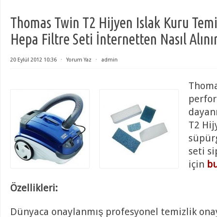
Thomas Twin T2 Hijyen Islak Kuru Temi
Hepa Filtre Seti İnternetten Nasıl Alını
20 Eylül 2012 10:36
⋅
Yorum Yaz
⋅
admin
Thoma
perfor
dayanı
T2 Hij
süpürg
seti s
için
bu
Özellikleri:
Dünyaca onaylanmış profesyonel temizlik ona