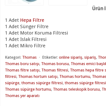
Ürün İ
1 Adet
Hepa Filtre
1 Adet Sünger Filtre
1 Adet Motor Koruma Filtresi
1 Adet Islak Filtresi
1 Adet Mikro Filtre
Kategori:
Thomas
⋅
Etiketler:
online sipariş
,
sipariş
,
Thom
Thomas boru satışı
,
Thomas borusu
,
Thomas emici başlı
Thomas filtre satışı
,
Thomas filtresi
,
Thomas hepa filtre s
filtresi
,
Thomas hortum satışı
,
Thomas hortumu
,
Thomas 
süpürge
,
thomas süpürge filtresi
,
thomas süpürge filtresi
Thomas süpürge hortumu
,
Thomas teleskopik borusu
,
Th
Thomas yer aparatı