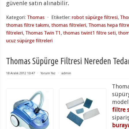
güvenle satın alınabilir.
Kategori:
Thomas
⋅
Etiketler:
robot süpürge filtresi
,
Tho
thomas filtre takımı
,
thomas filtreleri
,
Thomas hepa filtr
filtreleri
,
Thomas Twin T1
,
thomas twint1 filtre seti
,
thoma
ucuz süpürge filtreleri
Thomas Süpürge Filtresi Nereden Tedari
18 Aralık 2012 10:47
⋅
Yorum Yaz
⋅
admin
Thomas
süpür
model
filtre 
sipari
buraya