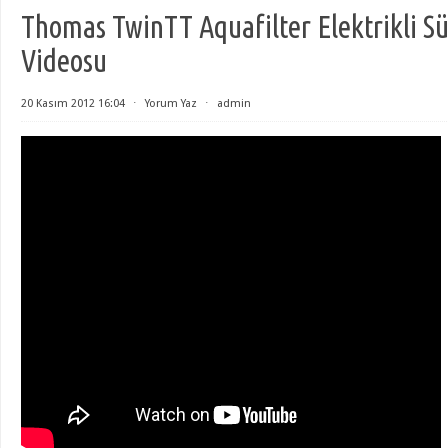
Thomas TwinTT Aquafilter Elektrikli 
Videosu
20 Kasım 2012 16:04
⋅
Yorum Yaz
⋅
admin