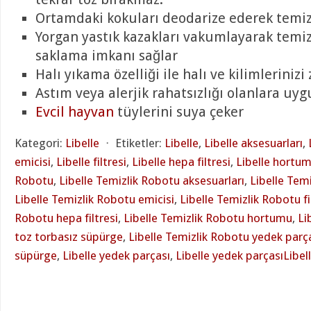
Ortamdaki kokuları deodarize ederek temiz
Yorgan yastık kazakları vakumlayarak temi
saklama imkanı sağlar
Halı yıkama özelliği ile halı ve kilimleriniz
Astım veya alerjik rahatsızlığı olanlara uy
Evcil hayvan
tüylerini suya çeker
Kategori:
Libelle
⋅
Etiketler:
Libelle
,
Libelle aksesuarları
,
emicisi
,
Libelle filtresi
,
Libelle hepa filtresi
,
Libelle hortu
Robotu
,
Libelle Temizlik Robotu aksesuarları
,
Libelle Tem
Libelle Temizlik Robotu emicisi
,
Libelle Temizlik Robotu fi
Robotu hepa filtresi
,
Libelle Temizlik Robotu hortumu
,
Li
toz torbasız süpürge
,
Libelle Temizlik Robotu yedek parç
süpürge
,
Libelle yedek parçası
,
Libelle yedek parçasıLibel