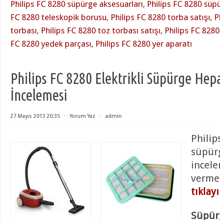
Philips FC 8280 süpürge aksesuarları
,
Philips FC 8280 sü
FC 8280 teleskopik borusu
,
Philips FC 8280 torba satışı
,
P
torbası
,
Philips FC 8280 toz torbası satışı
,
Philips FC 8280
FC 8280 yedek parçası
,
Philips FC 8280 yer aparatı
Philips FC 8280 Elektrikli Süpürge Hepa
İncelemesi
27 Mayıs 2013 20:35
⋅
Yorum Yaz
⋅
admin
Philip
süpür
incele
verme
tıklay
Süpürg