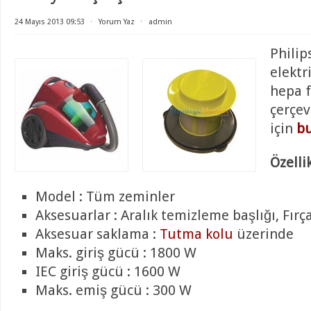
24 Mayıs 2013 09:53
⋅
Yorum Yaz
⋅
admin
Philip
elektr
hepa f
çerçev
için
bu
Özellik
Model : Tüm zeminler
Aksesuarlar : Aralık temizleme başlığı, Fırç
Aksesuar saklama :
Tutma kolu
üzerinde
Maks. giriş gücü : 1800 W
IEC giriş gücü : 1600 W
Maks. emiş gücü : 300 W