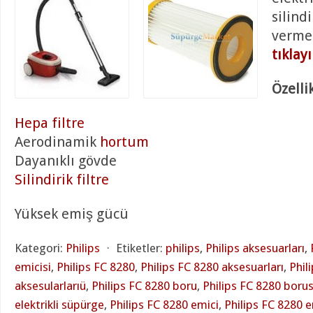
silindi
verme
tıklay
Özellik
Hepa filtre
Aerodinamik
hortum
Dayanıklı gövde
Silindirik filtre
Yüksek emiş gücü
Kategori:
Philips
⋅
Etiketler:
philips
,
Philips aksesuarları
,
emicisi
,
Philips FC 8280
,
Philips FC 8280 aksesuarları
,
Phil
aksesularlarıü
,
Philips FC 8280 boru
,
Philips FC 8280 boru
elektrikli süpürge
,
Philips FC 8280 emici
,
Philips FC 8280 e