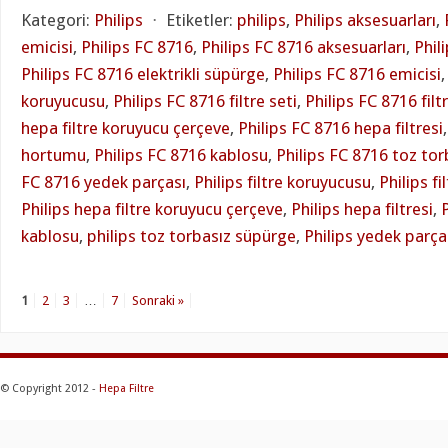
Kategori:
Philips
⋅
Etiketler:
philips
,
Philips aksesuarları
,
emicisi
,
Philips FC 8716
,
Philips FC 8716 aksesuarları
,
Phil
Philips FC 8716 elektrikli süpürge
,
Philips FC 8716 emicisi
koruyucusu
,
Philips FC 8716 filtre seti
,
Philips FC 8716 filt
hepa filtre koruyucu çerçeve
,
Philips FC 8716 hepa filtresi
hortumu
,
Philips FC 8716 kablosu
,
Philips FC 8716 toz to
FC 8716 yedek parçası
,
Philips filtre koruyucusu
,
Philips fi
Philips hepa filtre koruyucu çerçeve
,
Philips hepa filtresi
,
kablosu
,
philips toz torbasız süpürge
,
Philips yedek parça
1
2
3
…
7
Sonraki »
© Copyright 2012 -
Hepa Filtre