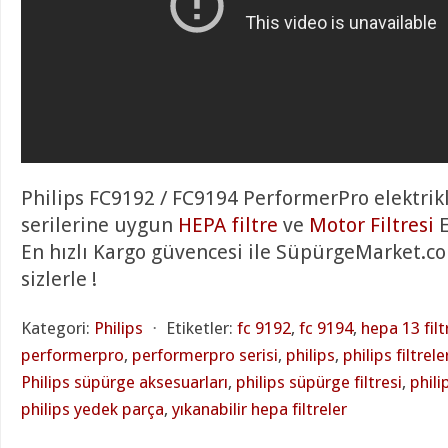
Philips FC9192 / FC9194 PerformerPro elektrik
serilerine uygun
HEPA filtre
ve
Motor Filtresi
E
En hızlı Kargo güvencesi ile SüpürgeMarket.c
sizlerle !
Kategori:
Philips
⋅
Etiketler:
fc 9192
,
fc 9194
,
hepa 13 filt
performerpro
,
performerpro serisi
,
philips
,
philips filtrele
Philips süpürge aksesuarları
,
philips süpürge filtresi
,
phili
philips yedek parça
,
yıkanabilir hepa filtreler