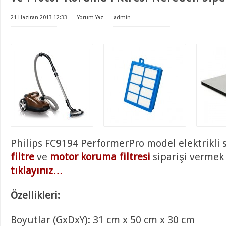
21 Haziran 2013 12:33
⋅
Yorum Yaz
⋅
admin
Philips FC9194 PerformerPro model elektrikli
filtre
ve
motor koruma filtresi
siparişi vermek
tıklayınız…
Özellikleri:
Boyutlar (GxDxY): 31 cm x 50 cm x 30 cm