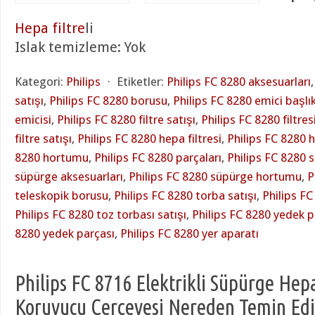
Hepa filtre
li
Islak temizleme: Yok
Kategori:
Philips
⋅
Etiketler:
Philips FC 8280 aksesuarları
satışı
,
Philips FC 8280 borusu
,
Philips FC 8280 emici başlı
emicisi
,
Philips FC 8280 filtre satışı
,
Philips FC 8280 filtres
filtre satışı
,
Philips FC 8280 hepa filtresi
,
Philips FC 8280 
8280 hortumu
,
Philips FC 8280 parçaları
,
Philips FC 8280 
süpürge aksesuarları
,
Philips FC 8280 süpürge hortumu
,
P
teleskopik borusu
,
Philips FC 8280 torba satışı
,
Philips FC
Philips FC 8280 toz torbası satışı
,
Philips FC 8280 yedek p
8280 yedek parçası
,
Philips FC 8280 yer aparatı
Philips FC 8716 Elektrikli Süpürge Hepa
Koruyucu Çerçevesi Nereden Temin Edi