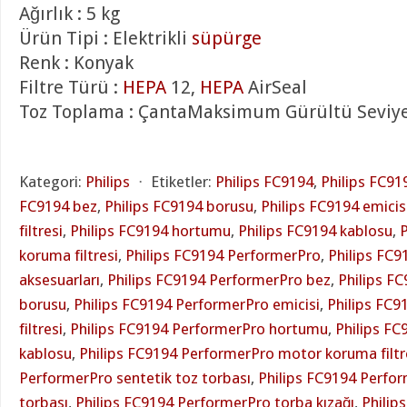
Ağırlık : 5 kg
Ürün Tipi : Elektrikli
süpürge
Renk : Konyak
Filtre Türü :
HEPA
12,
HEPA
AirSeal
Toz Toplama : ÇantaMaksimum Gürültü Seviyes
Kategori:
Philips
⋅
Etiketler:
Philips FC9194
,
Philips FC91
FC9194 bez
,
Philips FC9194 borusu
,
Philips FC9194 emicis
filtresi
,
Philips FC9194 hortumu
,
Philips FC9194 kablosu
,
P
koruma filtresi
,
Philips FC9194 PerformerPro
,
Philips FC
aksesuarları
,
Philips FC9194 PerformerPro bez
,
Philips F
borusu
,
Philips FC9194 PerformerPro emicisi
,
Philips FC9
filtresi
,
Philips FC9194 PerformerPro hortumu
,
Philips F
kablosu
,
Philips FC9194 PerformerPro motor koruma filtr
PerformerPro sentetik toz torbası
,
Philips FC9194 Perfo
torbası
,
Philips FC9194 PerformerPro torba kızağı
,
Philip