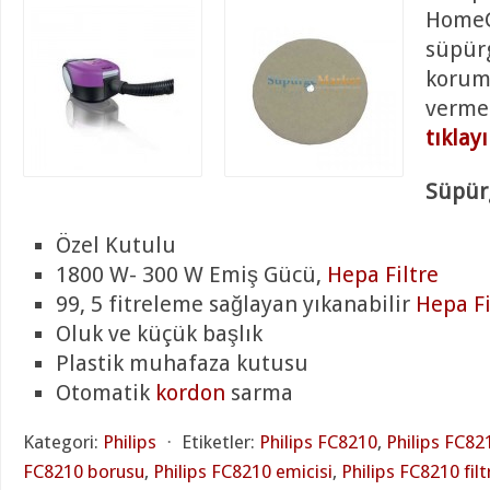
HomeCa
süpür
koruma
verme
tıklay
Süpürg
Özel Kutulu
1800 W- 300 W Emiş Gücü,
Hepa Filtre
99, 5 fitreleme sağlayan yıkanabilir
Hepa Fi
Oluk ve küçük başlık
Plastik muhafaza kutusu
Otomatik
kordon
sarma
Kategori:
Philips
⋅
Etiketler:
Philips FC8210
,
Philips FC82
FC8210 borusu
,
Philips FC8210 emicisi
,
Philips FC8210 filt