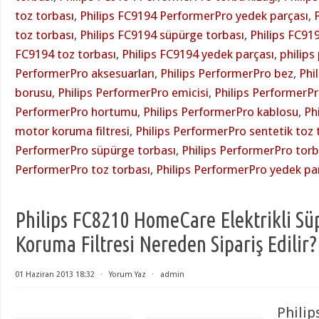
toz torbası
,
Philips FC9194 PerformerPro yedek parçası
,
toz torbası
,
Philips FC9194 süpürge torbası
,
Philips FC919
FC9194 toz torbası
,
Philips FC9194 yedek parçası
,
philips
PerformerPro aksesuarları
,
Philips PerformerPro bez
,
Phi
borusu
,
Philips PerformerPro emicisi
,
Philips PerformerPro
PerformerPro hortumu
,
Philips PerformerPro kablosu
,
Ph
motor koruma filtresi
,
Philips PerformerPro sentetik toz 
PerformerPro süpürge torbası
,
Philips PerformerPro torb
PerformerPro toz torbası
,
Philips PerformerPro yedek pa
Philips FC8210 HomeCare Elektrikli S
Koruma Filtresi Nereden Sipariş Edilir?
01 Haziran 2013 18:32
⋅
Yorum Yaz
⋅
admin
Philip