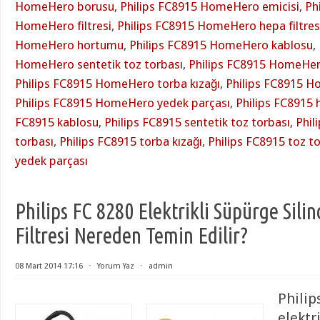
HomeHero borusu
,
Philips FC8915 HomeHero emicisi
,
Ph
HomeHero filtresi
,
Philips FC8915 HomeHero hepa filtres
HomeHero hortumu
,
Philips FC8915 HomeHero kablosu
,
HomeHero sentetik toz torbası
,
Philips FC8915 HomeHer
Philips FC8915 HomeHero torba kızağı
,
Philips FC8915 H
Philips FC8915 HomeHero yedek parçası
,
Philips FC8915
FC8915 kablosu
,
Philips FC8915 sentetik toz torbası
,
Phil
torbası
,
Philips FC8915 torba kızağı
,
Philips FC8915 toz t
yedek parçası
Philips FC 8280 Elektrikli Süpürge Sili
Filtresi Nereden Temin Edilir?
08 Mart 2014 17:16
⋅
Yorum Yaz
⋅
admin
Philip
elektr