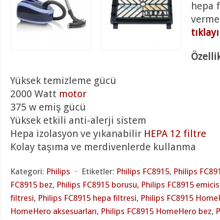
hepa f
verme
tıklay
Özellik
Yüksek temizleme gücü
2000 Watt
motor
375 w emiş gücü
Yüksek etkili anti-alerji sistem
Hepa izolasyon ve yıkanabilir
HEPA 12 filtre
Kolay taşıma ve merdivenlerde kullanma
Kategori:
Philips
⋅
Etiketler:
Philips FC8915
,
Philips FC89
FC8915 bez
,
Philips FC8915 borusu
,
Philips FC8915 emicis
filtresi
,
Philips FC8915 hepa filtresi
,
Philips FC8915 Home
HomeHero aksesuarları
,
Philips FC8915 HomeHero bez
,
P