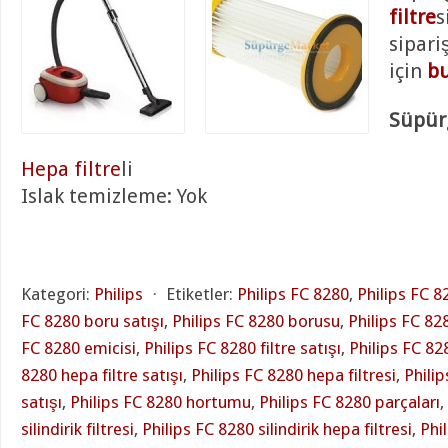
filtre
s
sipari
için
bu
Süpürg
Hepa filtre
li
Islak temizleme: Yok
Kategori:
Philips
⋅
Etiketler:
Philips FC 8280
,
Philips FC 8
FC 8280 boru satışı
,
Philips FC 8280 borusu
,
Philips FC 82
FC 8280 emicisi
,
Philips FC 8280 filtre satışı
,
Philips FC 828
8280 hepa filtre satışı
,
Philips FC 8280 hepa filtresi
,
Phili
satışı
,
Philips FC 8280 hortumu
,
Philips FC 8280 parçaları
,
silindirik filtresi
,
Philips FC 8280 silindirik hepa filtresi
,
Phi