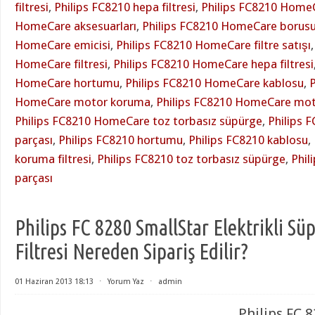
filtresi
,
Philips FC8210 hepa filtresi
,
Philips FC8210 Home
HomeCare aksesuarları
,
Philips FC8210 HomeCare borus
HomeCare emicisi
,
Philips FC8210 HomeCare filtre satışı
HomeCare filtresi
,
Philips FC8210 HomeCare hepa filtresi
HomeCare hortumu
,
Philips FC8210 HomeCare kablosu
,
P
HomeCare motor koruma
,
Philips FC8210 HomeCare moto
Philips FC8210 HomeCare toz torbasız süpürge
,
Philips 
parçası
,
Philips FC8210 hortumu
,
Philips FC8210 kablosu
,
koruma filtresi
,
Philips FC8210 toz torbasız süpürge
,
Phil
parçası
Philips FC 8280 SmallStar Elektrikli S
Filtresi Nereden Sipariş Edilir?
01 Haziran 2013 18:13
⋅
Yorum Yaz
⋅
admin
Philips FC 