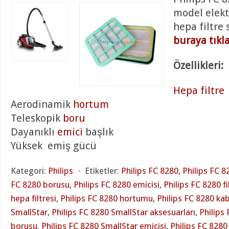
model elekt
hepa filtre 
buraya tıkl
Özellikleri:
Hepa filtre
Aerodinamik
hortum
Teleskopik
boru
Dayanıklı
emici
başlık
Yüksek emiş gücü
Kategori:
Philips
⋅
Etiketler:
Philips FC 8280
,
Philips FC 8
FC 8280 borusu
,
Philips FC 8280 emicisi
,
Philips FC 8280 fi
hepa filtresi
,
Philips FC 8280 hortumu
,
Philips FC 8280 ka
SmallStar
,
Philips FC 8280 SmallStar aksesuarları
,
Philips
borusu
,
Philips FC 8280 SmallStar emicisi
,
Philips FC 8280 