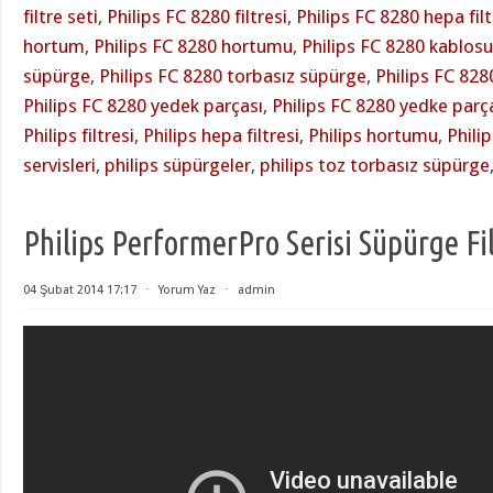
filtre seti
,
Philips FC 8280 filtresi
,
Philips FC 8280 hepa filt
hortum
,
Philips FC 8280 hortumu
,
Philips FC 8280 kablosu
süpürge
,
Philips FC 8280 torbasız süpürge
,
Philips FC 828
Philips FC 8280 yedek parçası
,
Philips FC 8280 yedke parç
Philips filtresi
,
Philips hepa filtresi
,
Philips hortumu
,
Phili
servisleri
,
philips süpürgeler
,
philips toz torbasız süpürge
Philips PerformerPro Serisi Süpürge Fil
04 Şubat 2014 17:17
⋅
Yorum Yaz
⋅
admin