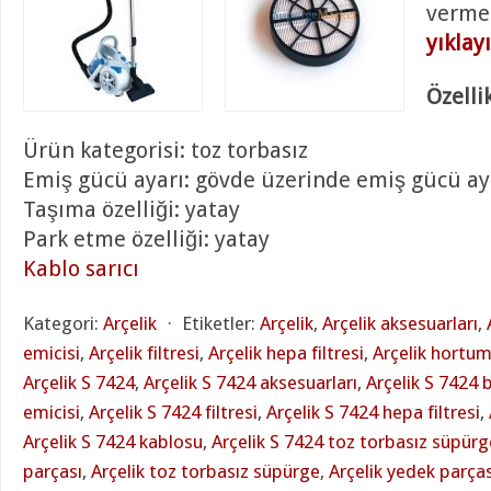
verme
yıklay
Özellik
Ürün kategorisi: toz torbasız
Emiş gücü ayarı: gövde üzerinde emiş gücü ay
Taşıma özelliği: yatay
Park etme özelliği: yatay
Kablo sarıcı
Kategori:
Arçelik
⋅
Etiketler:
Arçelik
,
Arçelik aksesuarları
,
emicisi
,
Arçelik filtresi
,
Arçelik hepa filtresi
,
Arçelik hortu
Arçelik S 7424
,
Arçelik S 7424 aksesuarları
,
Arçelik S 7424 
emicisi
,
Arçelik S 7424 filtresi
,
Arçelik S 7424 hepa filtresi
,
Arçelik S 7424 kablosu
,
Arçelik S 7424 toz torbasız süpürg
parçası
,
Arçelik toz torbasız süpürge
,
Arçelik yedek parças