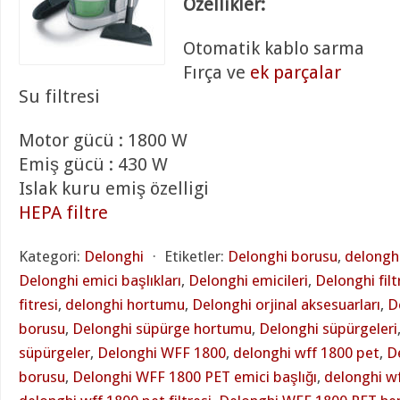
Özellikler:
Otomatik kablo sarma
Fırça ve
ek parçalar
Su filtresi
Motor gücü : 1800 W
Emiş gücü : 430 W
Islak kuru emiş özelligi
HEPA filtre
Kategori:
Delonghi
⋅
Etiketler:
Delonghi borusu
,
delonghi
Delonghi emici başlıkları
,
Delonghi emicileri
,
Delonghi filt
fitresi
,
delonghi hortumu
,
Delonghi orjinal aksesuarları
,
D
borusu
,
Delonghi süpürge hortumu
,
Delonghi süpürgeleri
süpürgeler
,
Delonghi WFF 1800
,
delonghi wff 1800 pet
,
D
borusu
,
Delonghi WFF 1800 PET emici başlığı
,
delonghi wf