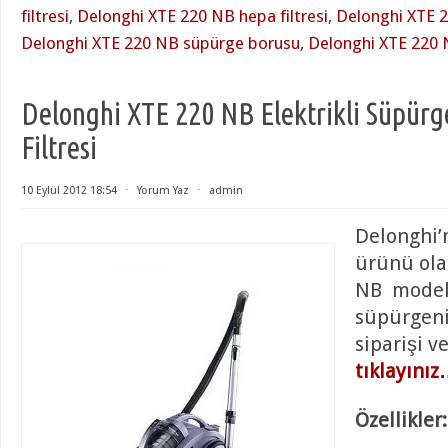
filtresi
,
Delonghi XTE 220 NB hepa filtresi
,
Delonghi XTE 22
Delonghi XTE 220 NB süpürge borusu
,
Delonghi XTE 220
Delonghi XTE 220 NB Elektrikli Süpür
Filtresi
10 Eylül 2012 18:54
⋅
Yorum Yaz
⋅
admin
Delonghi’n
ürünü ola
NB model 
süpürgeni
siparişi v
tıklayını
Özellikler: