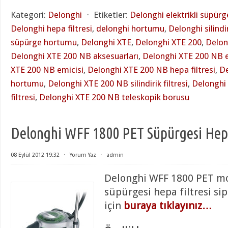
Kategori:
Delonghi
⋅
Etiketler:
Delonghi elektrikli süpürg
Delonghi hepa filtresi
,
delonghi hortumu
,
Delonghi silindir
süpürge hortumu
,
Delonghi XTE
,
Delonghi XTE 200
,
Delon
Delonghi XTE 200 NB aksesuarları
,
Delonghi XTE 200 NB e
XTE 200 NB emicisi
,
Delonghi XTE 200 NB hepa filtresi
,
De
hortumu
,
Delonghi XTE 200 NB silindirik filtresi
,
Delonghi
filtresi
,
Delonghi XTE 200 NB teleskopik borusu
Delonghi WFF 1800 PET Süpürgesi Hepa
08 Eylül 2012 19:32
⋅
Yorum Yaz
⋅
admin
Delonghi WFF 1800 PET mo
süpürgesi hepa filtresi si
için
buraya tıklayınız…