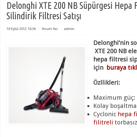
Delonghi XTE 200 NB Süpürgesi Hepa Fi
Silindirik Filtresi Satışı
10 Eylül 2012 10:36
⋅
Yorum Yaz
⋅
admin
Delonghi’nin so
XTE 200 NB elek
hepa filtresi s
için
buraya tık
Özllikleri:
Maximum güç: 
Kolay boşaltma
Cyclonic
hepa fi
filitreli
torbasız