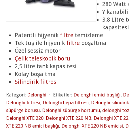
280 Watt 
Yıkanabil
3.8 LItre 
kapasitesi
Patentli hijyenik
filtre
temizleme
Tek tuş ile hijyenik
filtre
boşaltma
Özel sessiz motor
Çelik teleskopik boru
2,5 litre tank kapasitesi
Kolay boşaltma
Silindirik filtresi
Kategori:
Delonghi
⋅
Etiketler:
Delonghi emici başlığı
,
De
Delonghi filtresi
,
Delonghi hepa filtresi
,
Delonghi silindirik 
süpürge borusu
,
Delonghi süpürge hortumu
,
delonghi toz
Delonghi XTE 220
,
Delonghi XTE 220 NB
,
Delonghi XTE 2
XTE 220 NB emici başlığı
,
Delonghi XTE 220 NB emicisi
,
D