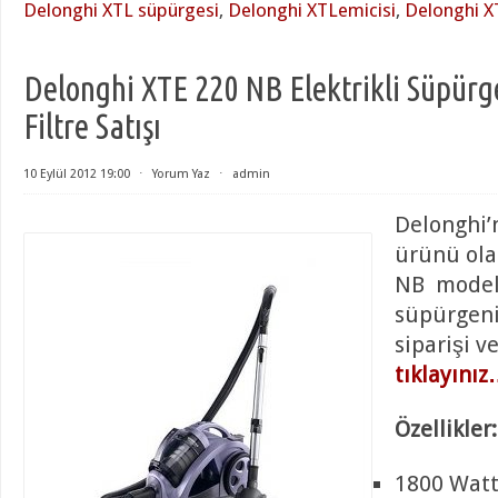
Delonghi XTL süpürgesi
,
Delonghi XTLemicisi
,
Delonghi XT
Delonghi XTE 220 NB Elektrikli Süpürges
Filtre Satışı
10 Eylül 2012 19:00
⋅
Yorum Yaz
⋅
admin
Delonghi’n
ürünü ola
NB model 
süpürgeni
siparişi v
tıklayını
Özellikler:
1800 Watt