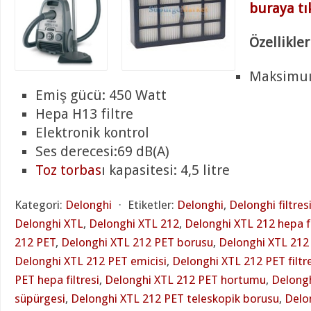
buraya tı
Özellikler
Maksimuı
Emiş gücü: 450 Watt
Hepa H13 filtre
Elektronik kontrol
Ses derecesi:69 dB(A)
Toz torbas
ı kapasitesi: 4,5 litre
Kategori:
Delonghi
⋅
Etiketler:
Delonghi
,
Delonghi filtres
Delonghi XTL
,
Delonghi XTL 212
,
Delonghi XTL 212 hepa fi
212 PET
,
Delonghi XTL 212 PET borusu
,
Delonghi XTL 212 
Delonghi XTL 212 PET emicisi
,
Delonghi XTL 212 PET filtr
PET hepa filtresi
,
Delonghi XTL 212 PET hortumu
,
Delong
süpürgesi
,
Delonghi XTL 212 PET teleskopik borusu
,
Delon