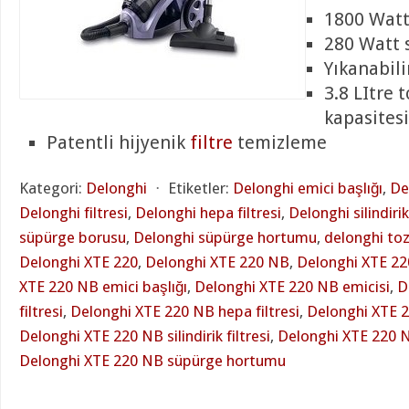
1800 Watt
280 Watt 
Yıkanabil
3.8 LItre 
kapasitesi
Patentli hijyenik
filtre
temizleme
Kategori:
Delonghi
⋅
Etiketler:
Delonghi emici başlığı
,
De
Delonghi filtresi
,
Delonghi hepa filtresi
,
Delonghi silindirik 
süpürge borusu
,
Delonghi süpürge hortumu
,
delonghi toz
Delonghi XTE 220
,
Delonghi XTE 220 NB
,
Delonghi XTE 2
XTE 220 NB emici başlığı
,
Delonghi XTE 220 NB emicisi
,
D
filtresi
,
Delonghi XTE 220 NB hepa filtresi
,
Delonghi XTE 
Delonghi XTE 220 NB silindirik filtresi
,
Delonghi XTE 220 
Delonghi XTE 220 NB süpürge hortumu