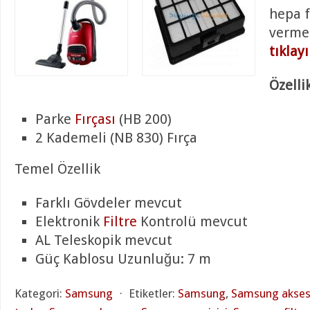
hepa f
verme
tıklay
Özellik
Parke
Fırçası
(HB 200)
2 Kademeli (NB 830) Fırça
Temel Özellik
Farklı Gövdeler mevcut
Elektronik
Filtre
Kontrolü mevcut
AL Teleskopik mevcut
Güç Kablosu Uzunluğu: 7 m
Kategori:
Samsung
⋅
Etiketler:
Samsung
,
Samsung aksesu