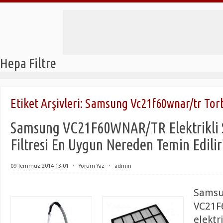
Hepa Filtre
Etiket Arşivleri:
Samsung Vc21f60wnar/tr Torb
Samsung VC21F60WNAR/TR Elektrikli
Filtresi En Uygun Nereden Temin Edilir
09 Temmuz 2014 13:01
⋅
Yorum Yaz
⋅
admin
Sams
VC21F
elektr