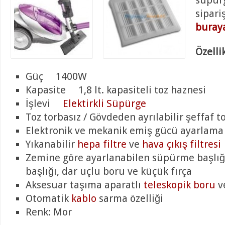
süpürg
sipari
buraya
Özellik
Güç 1400W
Kapasite 1,8 lt. kapasiteli toz haznesi
İşlevi
Elektirkli Süpürge
Toz torbasız / Gövdeden ayrılabilir şeffaf 
Elektronik ve mekanik emiş gücü ayarlama
Yıkanabilir
hepa filtre
ve
hava çıkış filtresi
Zemine göre ayarlanabilen süpürme başlı
başlığı, dar uçlu boru ve küçük fırça
Aksesuar taşıma aparatlı
teleskopik boru
v
Otomatik
kablo
sarma özelliği
Renk: Mor