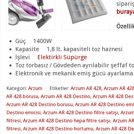
sipari
buraya
Özellik
Güç 1400W
Kapasite 1,8 lt. kapasiteli toz haznesi
İşlevi
Elektirkli Süpürge
Toz torbasız / Gövdeden ayrılabilir şeffaf 
Elektronik ve mekanik emiş gücü ayarlama
Kategori:
Arzum
⋅
Etiketler:
Arzum AR 428
,
Arzum AR 428
AR 428 borusu
,
Arzum AR 428 Destino
,
Arzum AR 428 Dest
Arzum AR 428 Destino borusu
,
Arzum AR 428 Destino emic
Destino emicisi
,
Arzum AR 428 Destino filtre satışı
,
Arzum
filtresi
,
Arzum AR 428 Destino hepa filtre satışı
,
Arzum AR
filtresi
,
Arzum AR 428 Destino hortumu
,
Arzum AR 428 De